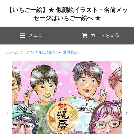
【いちご一絵】★ 似顔絵イラスト・名前メッ
セージはいちご一絵へ ★
メニュー
カートを見る
ホーム
>
デジタル似顔絵
>
還暦祝い