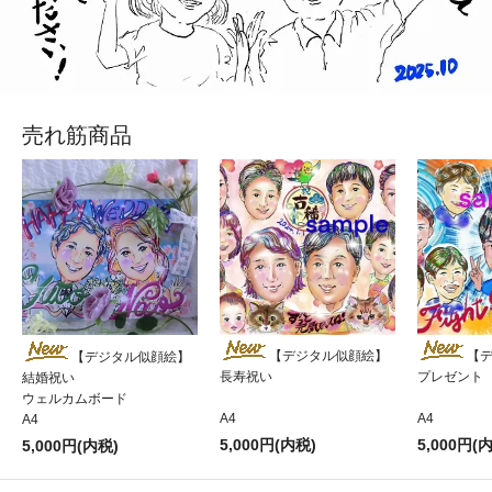
売れ筋商品
【デジタル似顔絵】
【
【デジタル似顔絵】
長寿祝い
プレゼント
結婚祝い
ウェルカムボード
A4
A4
A4
5,000円(内税)
5,000円(
5,000円(内税)