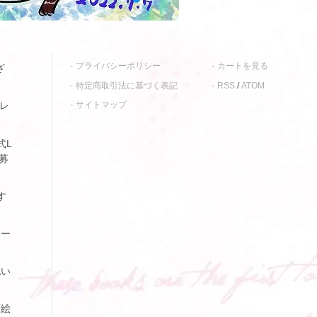
プライバシーポリシー
カートを見る
ざ
特定商取引法に基づく表記
RSS
/
ATOM
サイトマップ
フレ
式L
募
す
ボー
祝い
顔絵