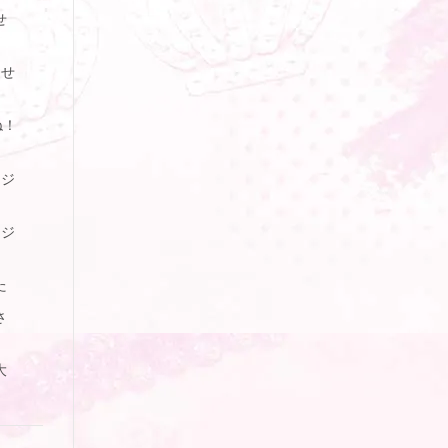
せ
らせ
ね！
ージ
ージ
た
さ
大