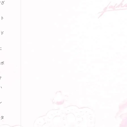
ござ
ント
ード
た
トボ
す
い
ン
ジタ