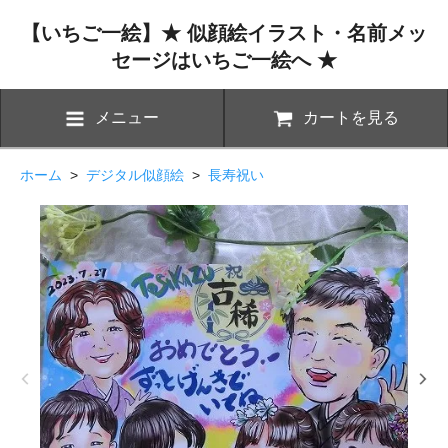
【いちご一絵】★ 似顔絵イラスト・名前メッ
セージはいちご一絵へ ★
メニュー
カートを見る
ホーム
>
デジタル似顔絵
>
長寿祝い