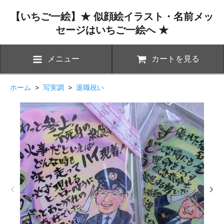
【いちご一絵】★ 似顔絵イラスト・名前メッ
セージはいちご一絵へ ★
メニュー
カートを見る
ホーム
>
写実調
>
退職祝い