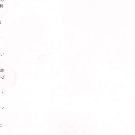
募
す
ボー
祝い
顔絵
ござ
ント
ード
た