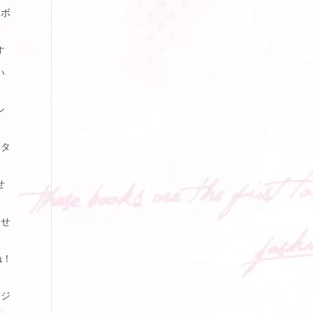
トボ
す
い
ン
ジタ
せ
らせ
ね！
ージ