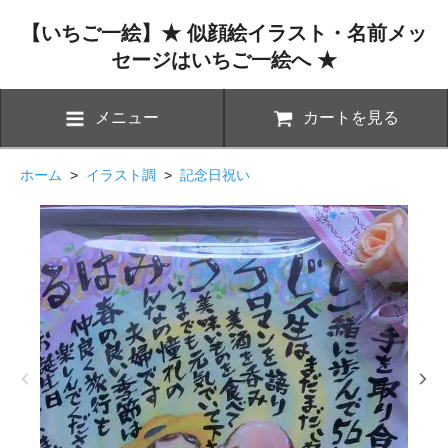
【いちご一絵】★ 似顔絵イラスト・名前メッ
セージはいちご一絵へ ★
メニュー
カートを見る
ホーム
>
イラスト調
>
記念日祝い